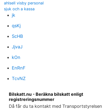
ahlsell visby personal
sjuk och a kassa
jk
qsKj
ScHB
JjvaJ
kOn
EnRnF
TcvNZ
Bilskatt.nu - Beräkna bilskatt enligt
registreringsnummer
Då får du ta kontakt med Transportstyrelsen