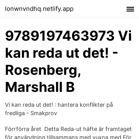
lonwnvndhq.netlify.app
9789197463973 Vi
kan reda ut det! -
Rosenberg,
Marshall B
Vi kan reda ut det! : hantera konflikter på
fredliga - Smakprov
Förrförra året Detta Reda-ut häfte är framtaget
för användning tillsammans med vuxna med För