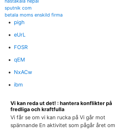
hastakala nepal
sputnik com
betala moms enskild firma
pigh
eUrL
FOSR
qEM
NxACw
ibm
Vi kan reda ut det! : hantera konflikter på
fredliga och kraftfulla
Vi får se om vi kan rucka på Vi går mot
spännande En aktivitet som pågår året om