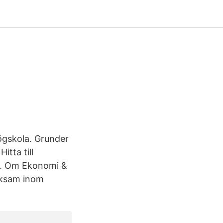
Högskola. Grunder
itta till
Om. Om Ekonomi &
erksam inom