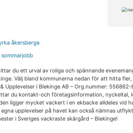
yrka åkersberga
g sommarjobb
ittar du ett urval av roliga och spännande eveneman
kinge. Välj bland kommunerna nedan för att hitta fle
 & Upplevelser i Blekinge AB – Org.nummer: 556862-
ttar du kontakt-och företagsinformation, nyckeltal, lö
en ligger mycket vackert i en ekbacke alldeles vid h
 egna upplevelser på havet kan också nämnas utfly
ester i Sveriges vackraste skärgård – Blekinge!