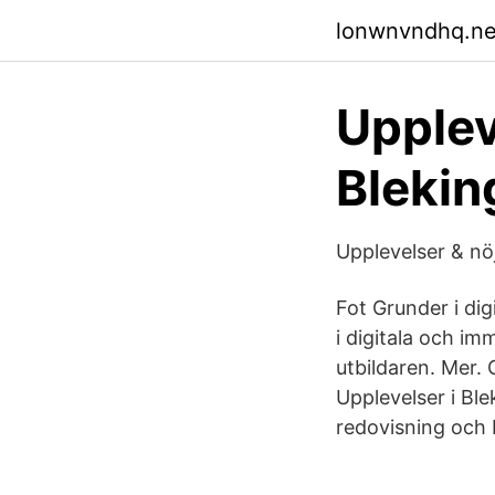
lonwnvndhq.net
Upplev
Blekin
Upplevelser & nöj
Fot Grunder i di
i digitala och im
utbildaren. Mer.
Upplevelser i Bl
redovisning och 