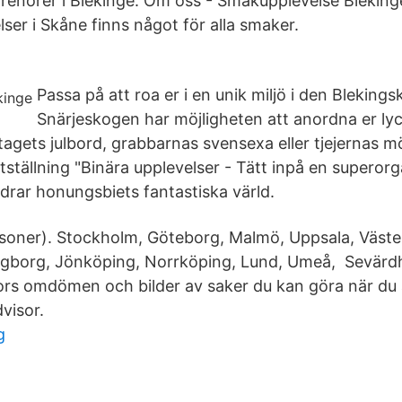
renörer i Blekinge. Om oss - Smakupplevelse Blekinge
ser i Skåne finns något för alla smaker.
Passa på att roa er i en unik miljö i den Bleking
Snärjeskogen har möjligheten att anordna er ly
tagets julbord, grabbarnas svensexa eller tjejernas m
ställning "Binära upplevelser - Tätt inpå en superorg
ldrar honungsbiets fantastiska värld.
rsoner). Stockholm, Göteborg, Malmö, Uppsala, Väste
ngborg, Jönköping, Norrköping, Lund, Umeå, Sevärdh
sors omdömen och bilder av saker du kan göra när du ä
visor.
g