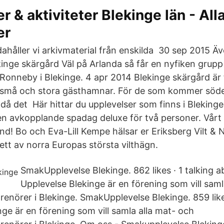
r & aktiviteter Blekinge län - All
er
dahåller vi arkivmaterial från enskilda 30 sep 2015 Ä
kinge skärgård Väl på Arlanda så får en nyfiken grupp
Ronneby i Blekinge. 4 apr 2014 Blekinge skärgård är f
små och stora gästhamnar. För de som kommer söderi
å det Här hittar du upplevelser som finns i Blekinge l
 en avkopplande spadag deluxe för två personer. Vårt 
d! Bo och Eva-Lill Kempe hälsar er Eriksberg Vilt & N
 ett av norra Europas största vilthägn.
SmakUpplevelse Blekinge. 862 likes · 1 talking a
Upplevelse Blekinge är en förening som vill saml
renörer i Blekinge. SmakUpplevelse Blekinge. 859 li
ge är en förening som vill samla alla mat- och