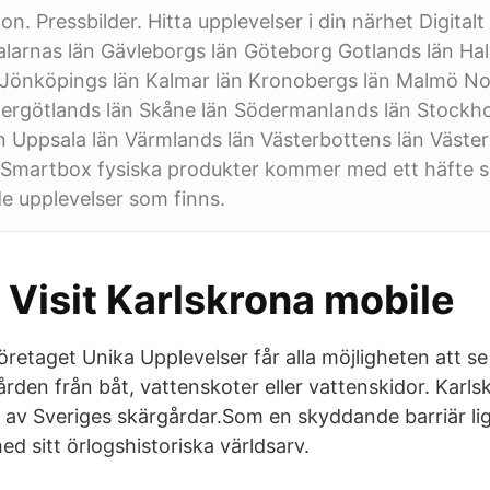
on. Pressbilder. Hitta upplevelser i din närhet Digitalt
alarnas län Gävleborgs län Göteborg Gotlands län Hal
 Jönköpings län Kalmar län Kronobergs län Malmö No
tergötlands län Skåne län Södermanlands län Stockh
 Uppsala län Värmlands län Västerbottens län Väster
Smartbox fysiska produkter kommer med ett häfte s
e upplevelser som finns.
 Visit Karlskrona mobile
retaget Unika Upplevelser får alla möjligheten att s
ården från båt, vattenskoter eller vattenskidor. Karl
e av Sveriges skärgårdar.Som en skyddande barriär li
d sitt örlogshistoriska världsarv.