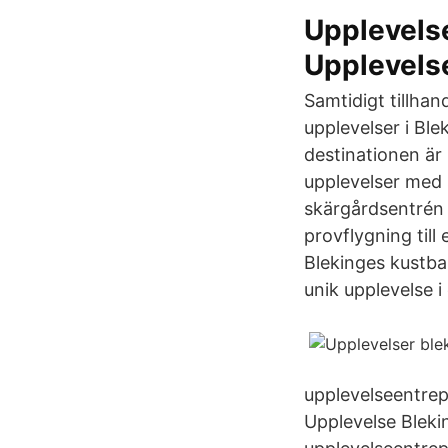
Upplevelse
Upplevels
Samtidigt tillhan
upplevelser i Ble
destinationen är 
upplevelser med 
skärgårdsentrén d
provflygning till
Blekinges kustban
unik upplevelse i
upplevelseentrep
Upplevelse Blekin