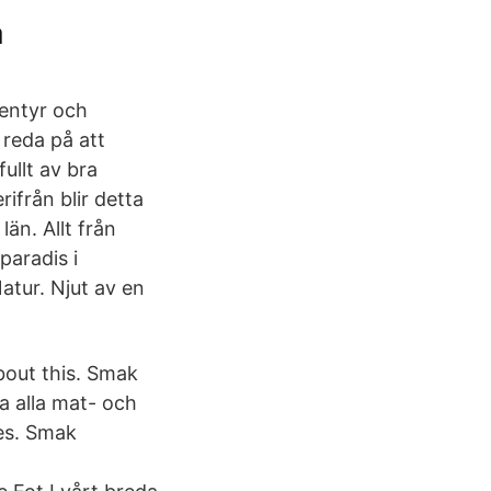
a
ventyr och
 reda på att
ullt av bra
från blir detta
än. Allt från
paradis i
atur. Njut av en
bout this. Smak
a alla mat- och
kes. Smak