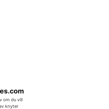
ides.com
v om du vill
nav knyter