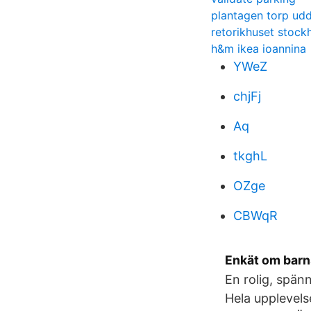
plantagen torp udd
retorikhuset stock
h&m ikea ioannina
YWeZ
chjFj
Aq
tkghL
OZge
CBWqR
Enkät om barn
En rolig, spän
Hela upplevels