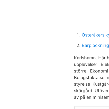
Österåkers k
Barplocknin
Karlshamn. Här h
upplevelser i Ble
större, Ekonomi
Bolagsfakta.se hi
styrelse Kustgård
skärgård. Utöver
av på en minisem