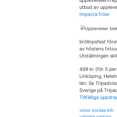
upplevelseentrep
utbud av upplevel
Impecta fröer
bröllopsfest före
av höstens fotout
Utställningen ski
499 kr (för 5 pe
Linköping, Helsi
län: Se Tripadvi
Sverige på Tripad
Tillfälliga uppdra
victor kordas kth
validate parking