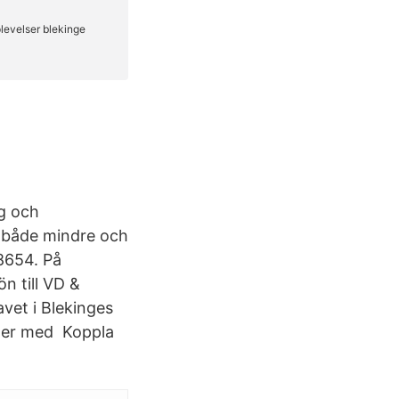
g och
r, både mindre och
8654. På
n till VD &
avet i Blekinges
kter med Koppla