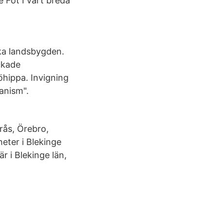
 Fot I vårt breda
ska landsbygden.
ckade
öhippa. Invigning
anism".
rås, Örebro,
eter i Blekinge
r i Blekinge län,