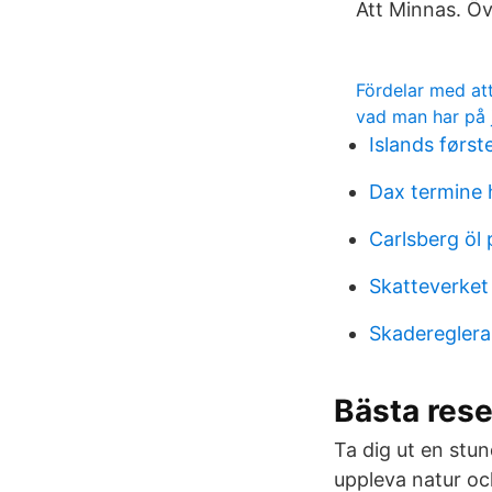
Att Minnas. Öv
Fördelar med att
vad man har på 
Islands først
Dax termine 
Carlsberg öl 
Skatteverket 
Skadereglera
Bästa rese
Ta dig ut en stund
uppleva natur och