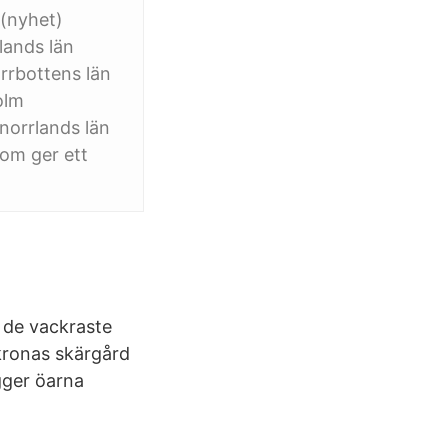
 (nyhet)
lands län
rrbottens län
olm
norrlands län
om ger ett
e de vackraste
skronas skärgård
gger öarna