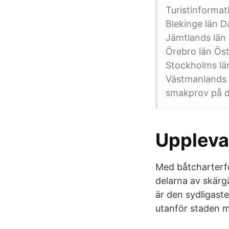
Turistinformati
Blekinge län D
Jämtlands län
Örebro län Ös
Stockholms län
Västmanlands 
smakprov på d
Uppleva
Med båtcharterfö
delarna av skärg
är den sydligast
utanför staden me